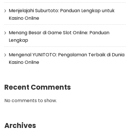
Menjelajahi Suburtoto: Panduan Lengkap untuk
Kasino Online
Menang Besar di Game Slot Online: Panduan
Lengkap
Mengenal YUNITOTO: Pengalaman Terbaik di Dunia
Kasino Online
Recent Comments
No comments to show.
Archives