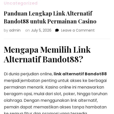
Uncategorized
Panduan Lengkap Link Alternatif
Bandot88 untuk Permainan Casino
on
by
admin
on
July 5, 2026
Leave a Comment
Panduan
Lengkap
Link
Mengapa Memilih Link
Alternatif
Alternatif Bandot88?
Bandot88
untuk
Permainan
Casino
Di dunia perjudian online,
link alternatif Bandot88
menjadi jembatan penting untuk akses ke berbagai
permainan menarik. Kasino online ini menawarkan
beragam opsi, mulai dari slot, poker, hingga taruhan
olahraga. Dengan menggunakan link alternatif,
pemain dapat memastikan akses tanpa hambatan
ke semua fitur dan promosi yang tersedia.