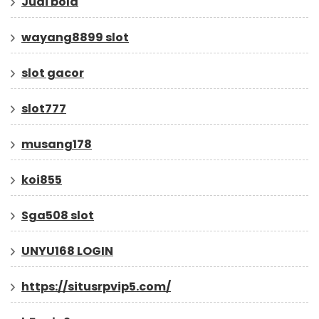
Judi bola
wayang8899 slot
slot gacor
slot777
musang178
koi855
Sga508 slot
UNYU168 LOGIN
https://situsrpvip5.com/