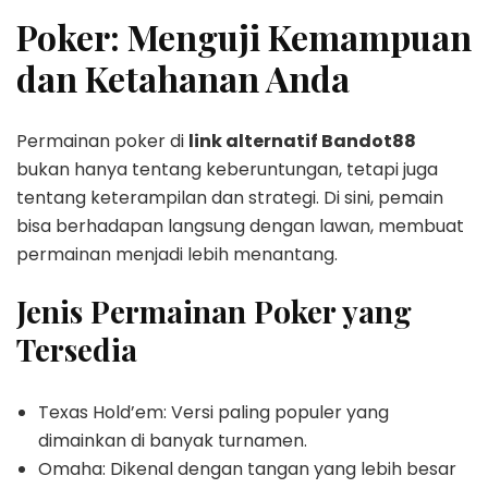
Poker: Menguji Kemampuan
dan Ketahanan Anda
Permainan poker di
link alternatif Bandot88
bukan hanya tentang keberuntungan, tetapi juga
tentang keterampilan dan strategi. Di sini, pemain
bisa berhadapan langsung dengan lawan, membuat
permainan menjadi lebih menantang.
Jenis Permainan Poker yang
Tersedia
Texas Hold’em: Versi paling populer yang
dimainkan di banyak turnamen.
Omaha: Dikenal dengan tangan yang lebih besar