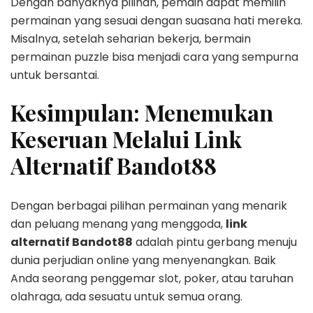
Dengan banyaknya pilihan, pemain dapat memilih
permainan yang sesuai dengan suasana hati mereka.
Misalnya, setelah seharian bekerja, bermain
permainan puzzle bisa menjadi cara yang sempurna
untuk bersantai.
Kesimpulan: Menemukan
Keseruan Melalui Link
Alternatif Bandot88
Dengan berbagai pilihan permainan yang menarik
dan peluang menang yang menggoda,
link
alternatif Bandot88
adalah pintu gerbang menuju
dunia perjudian online yang menyenangkan. Baik
Anda seorang penggemar slot, poker, atau taruhan
olahraga, ada sesuatu untuk semua orang.