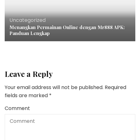
Uncategorized
Menangkan Permainan Online dengan Mr888 APK:
Panduan Lengkap
Leave a Reply
Your email address will not be published.
Required
fields are marked
*
Comment