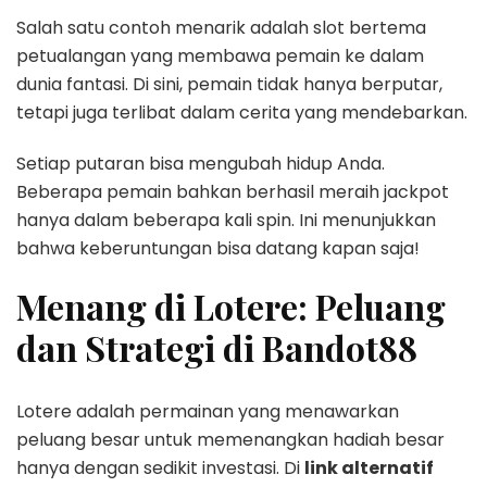
Salah satu contoh menarik adalah slot bertema
petualangan yang membawa pemain ke dalam
dunia fantasi. Di sini, pemain tidak hanya berputar,
tetapi juga terlibat dalam cerita yang mendebarkan.
Setiap putaran bisa mengubah hidup Anda.
Beberapa pemain bahkan berhasil meraih jackpot
hanya dalam beberapa kali spin. Ini menunjukkan
bahwa keberuntungan bisa datang kapan saja!
Menang di Lotere: Peluang
dan Strategi di Bandot88
Lotere adalah permainan yang menawarkan
peluang besar untuk memenangkan hadiah besar
hanya dengan sedikit investasi. Di
link alternatif