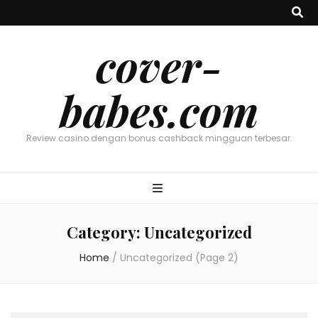
cover-
babes.com
Review casino dengan bonus cashback mingguan terbesar.
Category:
Uncategorized
Home
/
Uncategorized
(Page 2)