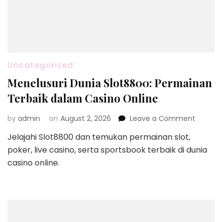
Uncategorized
Menelusuri Dunia Slot8800: Permainan
Terbaik dalam Casino Online
on
by
admin
on
August 2, 2026
Leave a Comment
Menelus
Jelajahi Slot8800 dan temukan permainan slot,
Dunia
poker, live casino, serta sportsbook terbaik di dunia
Slot880
Permai
casino online.
Terbaik
dalam
Casino
Online