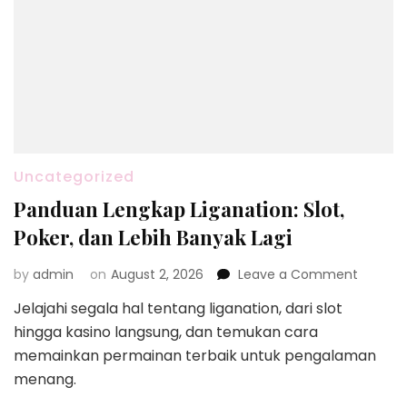
Uncategorized
Panduan Lengkap Liganation: Slot,
Poker, dan Lebih Banyak Lagi
on
by
admin
on
August 2, 2026
Leave a Comment
Pandua
Jelajahi segala hal tentang liganation, dari slot
Lengka
hingga kasino langsung, dan temukan cara
Liganati
Slot,
memainkan permainan terbaik untuk pengalaman
Poker,
menang.
dan
Lebih