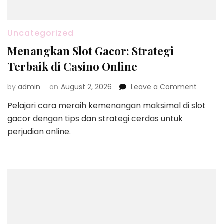
Uncategorized
Menangkan Slot Gacor: Strategi
Terbaik di Casino Online
on
by
admin
on
August 2, 2026
Leave a Comment
Menang
Pelajari cara meraih kemenangan maksimal di slot
Slot
gacor dengan tips dan strategi cerdas untuk
Gacor:
Strategi
perjudian online.
Terbaik
di
Casino
Online