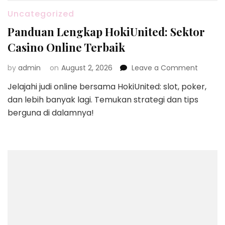
Uncategorized
Panduan Lengkap HokiUnited: Sektor
Casino Online Terbaik
on
by
admin
on
August 2, 2026
Leave a Comment
Pandua
Jelajahi judi online bersama HokiUnited: slot, poker,
Lengka
dan lebih banyak lagi. Temukan strategi dan tips
HokiUni
Sektor
berguna di dalamnya!
Casino
Online
Terbaik